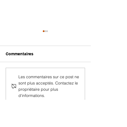
Plafond design : la
tendance 2025 qui va
révolutionner votre
Osez le plafond design selon
intérieur
Commentaires
Harpon Design : tendance
2025 mettant en valeur
textures, lumière et
Plongez dans l
Les commentaires sur ce post ne
personnalisation pour un
d’un ciel étoilé
sont plus acceptés. Contactez le
intérieur spectaculaire.
Harpon Design
propriétaire pour plus
d'informations.