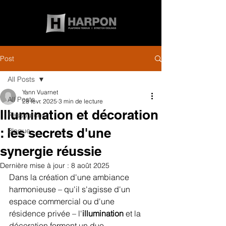
Post
All Posts
Yann Vuarnet
All Posts
28 févr. 2025
3 min de lecture
Illumination et décoration
Ressources
: les secrets d'une
Blogue
synergie réussie
Dernière mise à jour :
8 août 2025
Dans la création d'une ambiance 
harmonieuse – qu'il s'agisse d'un 
espace commercial ou d'une 
résidence privée – l'
illumination
 et la 
décoration forment un duo 