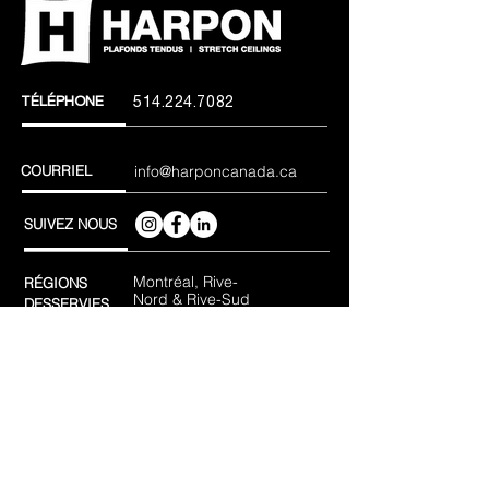
TÉLÉPHONE
514.224.7082
COURRIEL
info@harponcanada.ca
SUIVEZ NOUS
Montréal, Rive-
RÉGIONS
Nord & Rive-Sud
DESSERVIES
RBQ : 5801-8599-01
CONTACTEZ-NOUS