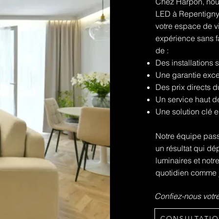
Chez Harpon, nous
LED à Repentigny
votre espace de v
expérience sans fa
de :
Des installations 
Une garantie exce
Des prix directs 
Un service haut 
Une solution clé 
Notre équipe pass
un résultat qui dé
luminaires et notr
quotidien comme 
Confiez-nous votre
CONSULTATIO