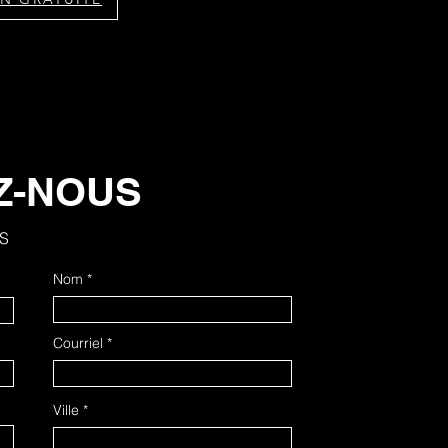
Z-NOUS
S
Nom
Courriel
Ville