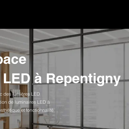
ACCUEIL
À PROPOS
SERVICES
CONTACT
pace
s LED à Repentigny
ec des lumières LED
ation de luminaires LED à
sthétique et fonctionnalité