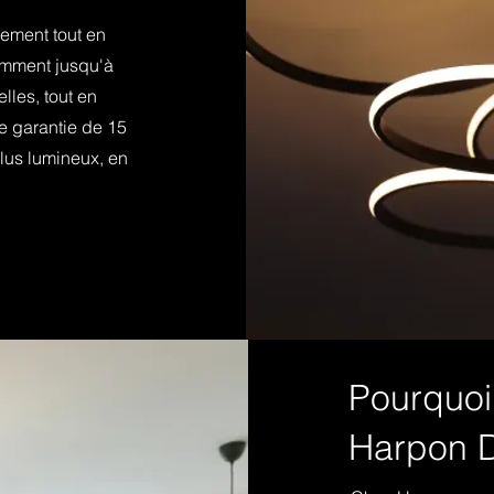
nement tout en
omment jusqu'à
lles, tout en
re garantie de 15
plus lumineux, en
Pourquoi 
Harpon D