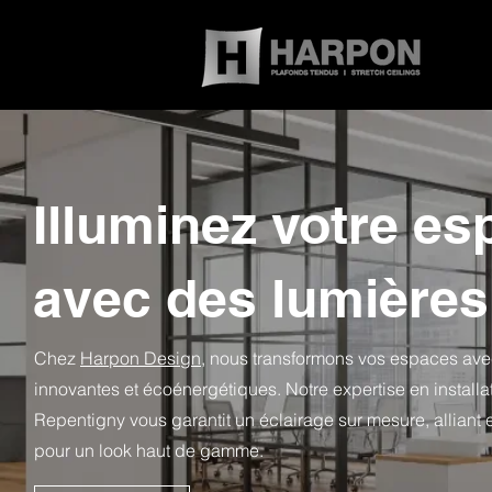
Illuminez votre es
avec des lumière
Chez
Harpon Design
, nous transformons vos espaces av
innovantes et écoénergétiques. Notre expertise en install
Repentigny vous garantit un éclairage sur mesure, alliant e
pour un look haut de gamme.