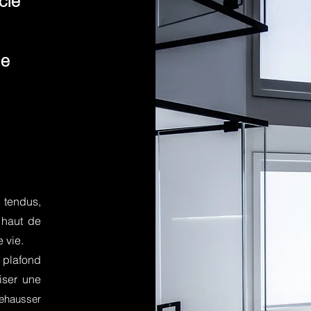
clé
te
s tendus,
 haut de
 vie.
e plafond
iser une
rehausser