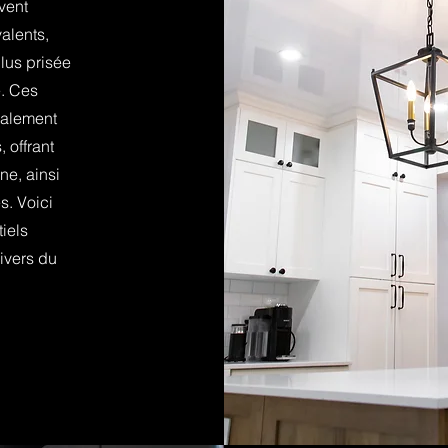
vent
alents,
lus prisée
e. Ces
calement
 offrant
ne, ainsi
. Voici
iels
ivers du