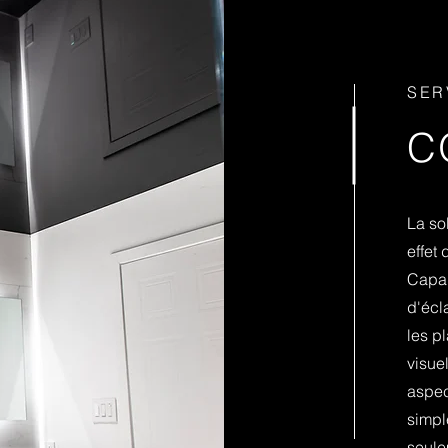
SER
C
La so
effet
Capa
d'écl
les p
visue
aspect
simpl
seule