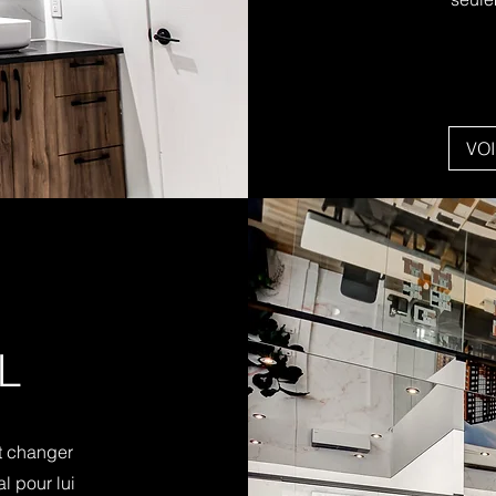
VO
L
t changer
 pour lui