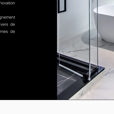
ovation
nement
ivers de
ermes de